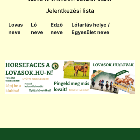
Jelentkezési lista
Lovas
Ló
Edző
Lótartás helye /
neve
neve
neve
Egyesület neve