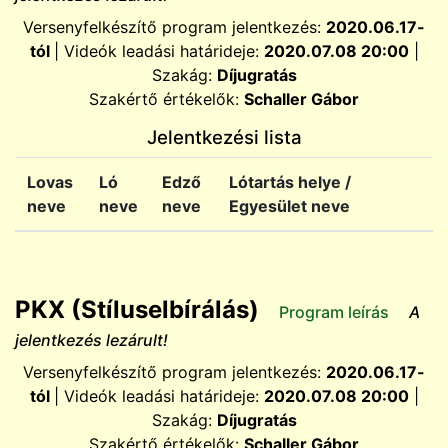
Versenyfelkészítő program jelentkezés:
2020.06.17-
tól
| Videók leadási határideje:
2020.07.08 20:00
|
Szakág:
Díjugratás
Szakértő értékelők:
Schaller Gábor
Jelentkezési lista
Lovas
Ló
Edző
Lótartás helye /
neve
neve
neve
Egyesület neve
PKX (Stíluselbírálás)
Program leírás
A
jelentkezés lezárult!
Versenyfelkészítő program jelentkezés:
2020.06.17-
tól
| Videók leadási határideje:
2020.07.08 20:00
|
Szakág:
Díjugratás
Szakértő értékelők:
Schaller Gábor